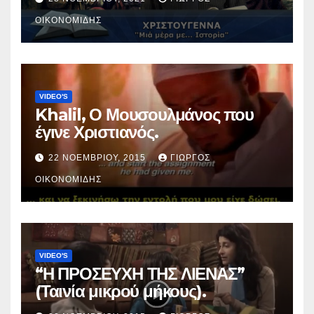
ΟΙΚΟΝΟΜΊΔΗΣ
VIDEO'S
Khalil, Ο Μουσουλμάνος που
έγινε Χριστιανός.
22 ΝΟΕΜΒΡΊΟΥ, 2015
ΓΙΏΡΓΟΣ
ΟΙΚΟΝΟΜΊΔΗΣ
VIDEO'S
“Η ΠΡΟΣΕΥΧΗ ΤΗΣ ΛΙΕΝΑΣ”
(Ταινία μικρού μήκους).