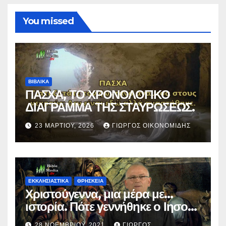
You missed
ΒΙΒΛΙΚΑ
ΠΑΣΧΑ, ΤΟ ΧΡΟΝΟΛΟΓΙΚΟ
ΔΙΑΓΡΑΜΜΑ ΤΗΣ ΣΤΑΥΡΩΣΕΩΣ.
23 ΜΑΡΤΊΟΥ, 2026
ΓΙΏΡΓΟΣ ΟΙΚΟΝΟΜΊΔΗΣ
ΕΚΚΛΗΣΙΑΣΤΙΚΑ
ΘΡΗΣΚΕΙΑ
Χριστούγεννα, μια μέρα με…
ιστορία. Πότε γεννήθηκε ο Ιησούς
Χριστός; (Βίντεο).
28 ΝΟΕΜΒΡΊΟΥ, 2021
ΓΙΏΡΓΟΣ