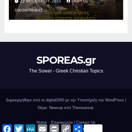
22 ΝΟΕΜΒΡΊΟΥ, 2015
ΓΙΏΡΓΟΣ
ΟΙΚΟΝΟΜΊΔΗΣ
SPOREAS.gr
The Sower - Greek Christian Topics
Δημιουργήθηκε από το digital2000 με την Υποστήριξη του WordPress
|
Θέμα: Newsup από
Themeansar
.
Home
Επικοινωνία / Contact Us
F
T
M
E
P
C
Μ
a
w
e
m
r
o
ο