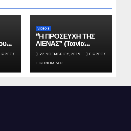
VIDEO'S
“Η ΠΡΟΣΕΥΧΗ ΤΗΣ
ου
ΛΙΕΝΑΣ” (Ταινία
μικρού μήκους).
ΓΙΏΡΓΟΣ
22 ΝΟΕΜΒΡΊΟΥ, 2015
ΓΙΏΡΓΟΣ
ΟΙΚΟΝΟΜΊΔΗΣ