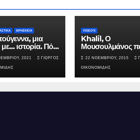
ΑΣΤΙΚΑ
ΘΡΗΣΚΕΙΑ
VIDEO'S
τούγεννα, μια
Khalil, Ο
 με… ιστορία. Πότε
Μουσουλμάνος π
ήθηκε ο Ιησούς
έγινε Χριστιανός.
ΟΕΜΒΡΊΟΥ, 2021
ΓΙΏΡΓΟΣ
22 ΝΟΕΜΒΡΊΟΥ, 2015
ός; (Βίντεο).
ΜΊΔΗΣ
ΟΙΚΟΝΟΜΊΔΗΣ