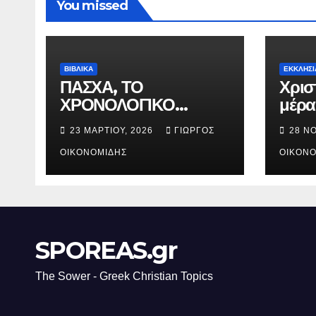
You missed
ΒΙΒΛΙΚΑ
ΕΚΚΛΗΣΙ
ΠΑΣΧΑ, ΤΟ
Χρισ
ΧΡΟΝΟΛΟΓΙΚΟ
μέρα
ΔΙΑΓΡΑΜΜΑ ΤΗΣ
γενν
23 ΜΑΡΤΊΟΥ, 2026
ΓΙΏΡΓΟΣ
28 Ν
ΣΤΑΥΡΩΣΕΩΣ.
Χριστ
ΟΙΚΟΝΟΜΊΔΗΣ
ΟΙΚΟΝΟ
SPOREAS.gr
The Sower - Greek Christian Topics