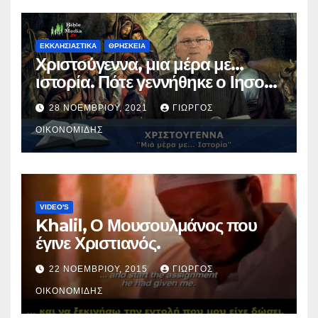
ΕΚΚΛΗΣΙΑΣΤΙΚΑ
ΘΡΗΣΚΕΙΑ
Χριστούγεννα, μια μέρα με…
ιστορία. Πότε γεννήθηκε ο Ιησούς
Χριστός; (Βίντεο).
28 ΝΟΕΜΒΡΊΟΥ, 2021
ΓΙΏΡΓΟΣ
ΟΙΚΟΝΟΜΊΔΗΣ
VIDEO'S
Khalil, Ο Μουσουλμάνος που
έγινε Χριστιανός.
22 ΝΟΕΜΒΡΊΟΥ, 2015
ΓΙΏΡΓΟΣ
ΟΙΚΟΝΟΜΊΔΗΣ