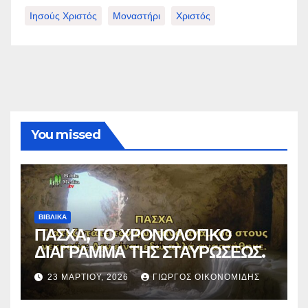
Ιησούς Χριστός
Μοναστήρι
Χριστός
You missed
ΒΙΒΛΙΚΑ
ΠΑΣΧΑ, ΤΟ ΧΡΟΝΟΛΟΓΙΚΟ
ΔΙΑΓΡΑΜΜΑ ΤΗΣ ΣΤΑΥΡΩΣΕΩΣ.
23 ΜΑΡΤΊΟΥ, 2026
ΓΙΏΡΓΟΣ ΟΙΚΟΝΟΜΊΔΗΣ