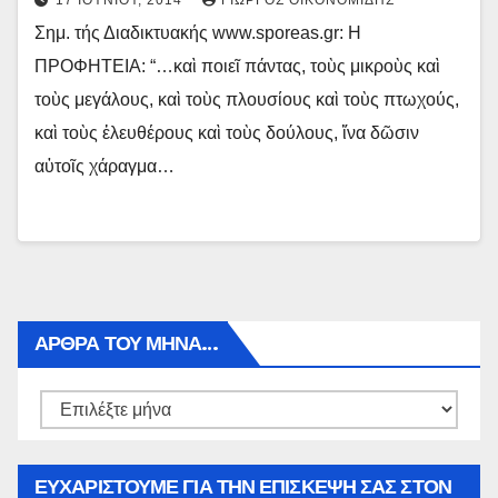
17 ΙΟΥΝΊΟΥ, 2014
ΓΙΏΡΓΟΣ ΟΙΚΟΝΟΜΊΔΗΣ
Σημ. τής Διαδικτυακής www.sporeas.gr: Η
ΠΡΟΦΗΤΕΙΑ: “…καὶ ποιεῖ πάντας, τοὺς μικροὺς καὶ
τοὺς μεγάλους, καὶ τοὺς πλουσίους καὶ τοὺς πτωχούς,
καὶ τοὺς ἐλευθέρους καὶ τοὺς δούλους, ἵνα δῶσιν
αὐτοῖς χάραγμα…
ΑΡΘΡΑ ΤΟΥ ΜΉΝΑ…
Αρθρα
του
μήνα…
ΕΥΧΑΡΙΣΤΟΥΜΕ ΓΙΑ ΤΗΝ ΕΠΙΣΚΕΨΗ ΣΑΣ ΣΤΟΝ