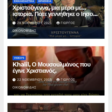
ΕΚΚΛΗΣΙΑΣΤΙΚΑ
ΘΡΗΣΚΕΙΑ
Χριστούγεννα, μια μέρα με…
ιστορία. Πότε γεννήθηκε ο Ιησούς
Χριστός; (Βίντεο).
28 ΝΟΕΜΒΡΊΟΥ, 2021
ΓΙΏΡΓΟΣ
ΟΙΚΟΝΟΜΊΔΗΣ
VIDEO'S
Khalil, Ο Μουσουλμάνος που
έγινε Χριστιανός.
22 ΝΟΕΜΒΡΊΟΥ, 2015
ΓΙΏΡΓΟΣ
ΟΙΚΟΝΟΜΊΔΗΣ