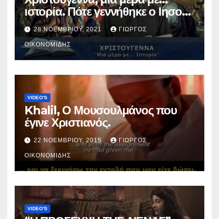
ιστορία. Πότε γεννήθηκε ο Ιησούς
Χριστός; (Βίντεο).
28 ΝΟΕΜΒΡΊΟΥ, 2021
ΓΙΏΡΓΟΣ
ΟΙΚΟΝΟΜΊΔΗΣ
VIDEO'S
Khalil, Ο Μουσουλμάνος που
έγινε Χριστιανός.
22 ΝΟΕΜΒΡΊΟΥ, 2015
ΓΙΏΡΓΟΣ
ΟΙΚΟΝΟΜΊΔΗΣ
VIDEO'S