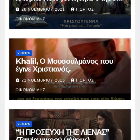
Χριστός; (Βίντεο).
28 ΝΟΕΜΒΡΊΟΥ, 2021
ΓΙΏΡΓΟΣ
ΟΙΚΟΝΟΜΊΔΗΣ
VIDEO'S
Khalil, Ο Μουσουλμάνος που
έγινε Χριστιανός.
22 ΝΟΕΜΒΡΊΟΥ, 2015
ΓΙΏΡΓΟΣ
ΟΙΚΟΝΟΜΊΔΗΣ
VIDEO'S
“Η ΠΡΟΣΕΥΧΗ ΤΗΣ ΛΙΕΝΑΣ”
(Ταινία μικρού μήκους).