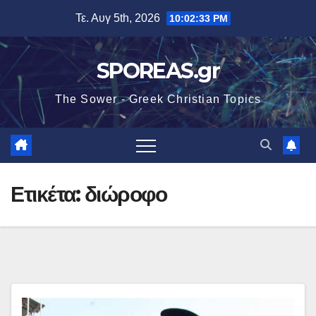
Μετάβαση
Τε. Αυγ 5th, 2026
10:02:33 PM
στο
περιεχόμενο
SPOREAS.gr
The Sower - Greek Christian Topics
Ετικέτα:
διώροφο