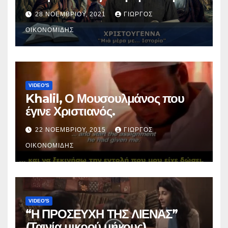
Χριστός; (Βίντεο).
28 ΝΟΕΜΒΡΊΟΥ, 2021
ΓΙΏΡΓΟΣ
ΟΙΚΟΝΟΜΊΔΗΣ
VIDEO'S
Khalil, Ο Μουσουλμάνος που
έγινε Χριστιανός.
22 ΝΟΕΜΒΡΊΟΥ, 2015
ΓΙΏΡΓΟΣ
ΟΙΚΟΝΟΜΊΔΗΣ
VIDEO'S
“Η ΠΡΟΣΕΥΧΗ ΤΗΣ ΛΙΕΝΑΣ”
(Ταινία μικρού μήκους).