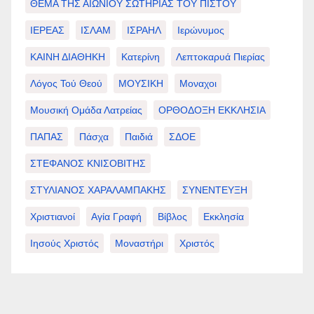
ΘΕΜΑ ΤΗΣ ΑΙΩΝΙΟΥ ΣΩΤΗΡΙΑΣ ΤΟΥ ΠΙΣΤΟΥ
ΙΕΡΕΑΣ
ΙΣΛΑΜ
ΙΣΡΑΗΛ
Ιερώνυμος
ΚΑΙΝΗ ΔΙΑΘΗΚΗ
Κατερίνη
Λεπτοκαρυά Πιερίας
Λόγος Τού Θεού
ΜΟΥΣΙΚΗ
Μοναχοι
Μουσική Ομάδα Λατρείας
ΟΡΘΟΔΟΞΗ ΕΚΚΛΗΣΙΑ
ΠΑΠΑΣ
Πάσχα
Παιδιά
ΣΔΟΕ
ΣΤΕΦΑΝΟΣ ΚΝΙΣΟΒΙΤΗΣ
ΣΤΥΛΙΑΝΟΣ ΧΑΡΑΛΑΜΠΑΚΗΣ
ΣΥΝΕΝΤΕΥΞΗ
Χριστιανοί
Αγία Γραφή
Βίβλος
Εκκλησία
Ιησούς Χριστός
Μοναστήρι
Χριστός