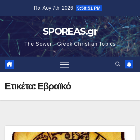
Μετάβαση
Πα. Αυγ 7th, 2026
9:58:51 PM
στο
περιεχόμενο
SPOREAS.gr
The Sower - Greek Christian Topics
Ετικέτα:
Εβραϊκό