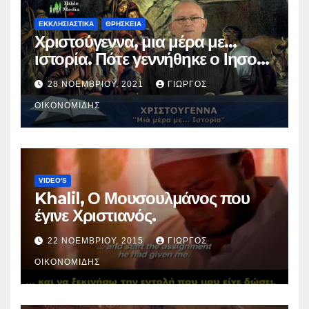
ΕΚΚΛΗΣΙΑΣΤΙΚΑ
ΘΡΗΣΚΕΙΑ
Χριστούγεννα, μια μέρα με…
ιστορία. Πότε γεννήθηκε ο Ιησούς
Χριστός; (Βίντεο).
28 ΝΟΕΜΒΡΊΟΥ, 2021
ΓΙΏΡΓΟΣ
ΟΙΚΟΝΟΜΊΔΗΣ
VIDEO'S
Khalil, Ο Μουσουλμάνος που
έγινε Χριστιανός.
22 ΝΟΕΜΒΡΊΟΥ, 2015
ΓΙΏΡΓΟΣ
ΟΙΚΟΝΟΜΊΔΗΣ