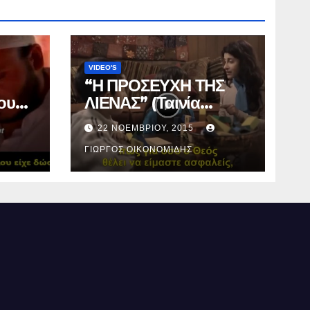
VIDEO'S
“Η ΠΡΟΣΕΥΧΗ ΤΗΣ
ου
ΛΙΕΝΑΣ” (Ταινία
μικρού μήκους).
22 ΝΟΕΜΒΡΊΟΥ, 2015
ΓΙΏΡΓΟΣ ΟΙΚΟΝΟΜΊΔΗΣ