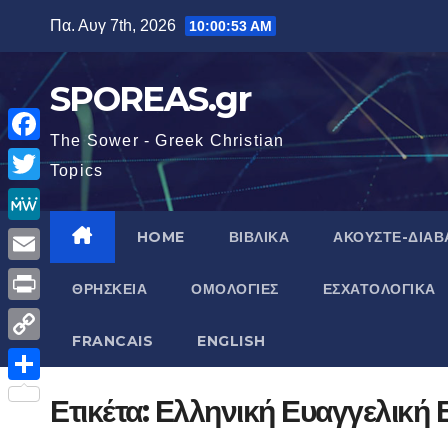
Μετάβαση
Πα. Αυγ 7th, 2026
10:00:54 AM
στο
περιεχόμενο
SPOREAS.gr
The Sower - Greek Christian
F
Topics
a
T
c
w
M
HOME
ΒΙΒΛΙΚΑ
ΑΚΟΥΣΤΕ-ΔΙΑΒ
e
i
e
E
b
ΘΡΗΣΚΕΙΑ
ΟΜΟΛΟΓΙΕΣ
ΕΣΧΑΤΟΛΟΓΙΚΑ
t
W
m
o
P
t
e
a
FRANCAIS
ENGLISH
o
r
e
C
i
k
i
r
o
Μ
Ετικέτα:
Ελληνική Ευαγγελική 
l
n
p
ο
t