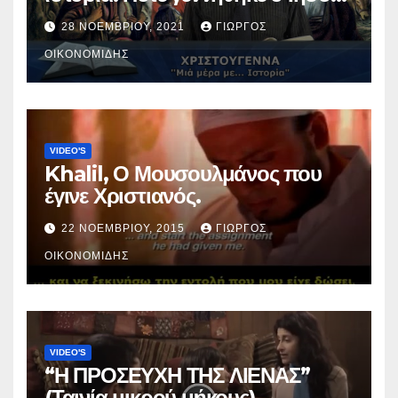
Χριστός; (Βίντεο).
28 ΝΟΕΜΒΡΊΟΥ, 2021
ΓΙΏΡΓΟΣ
ΟΙΚΟΝΟΜΊΔΗΣ
VIDEO'S
Khalil, Ο Μουσουλμάνος που
έγινε Χριστιανός.
22 ΝΟΕΜΒΡΊΟΥ, 2015
ΓΙΏΡΓΟΣ
ΟΙΚΟΝΟΜΊΔΗΣ
VIDEO'S
“Η ΠΡΟΣΕΥΧΗ ΤΗΣ ΛΙΕΝΑΣ”
(Ταινία μικρού μήκους).