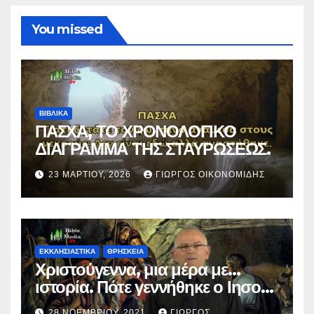
You missed
ΒΙΒΛΙΚΑ
ΠΑΣΧΑ, ΤΟ ΧΡΟΝΟΛΟΓΙΚΟ
ΔΙΑΓΡΑΜΜΑ ΤΗΣ ΣΤΑΥΡΩΣΕΩΣ.
23 ΜΑΡΤΊΟΥ, 2026
ΓΙΏΡΓΟΣ ΟΙΚΟΝΟΜΊΔΗΣ
ΕΚΚΛΗΣΙΑΣΤΙΚΑ
ΘΡΗΣΚΕΙΑ
Χριστούγεννα, μια μέρα με…
ιστορία. Πότε γεννήθηκε ο Ιησούς
Χριστός; (Βίντεο).
28 ΝΟΕΜΒΡΊΟΥ, 2021
ΓΙΏΡΓΟΣ