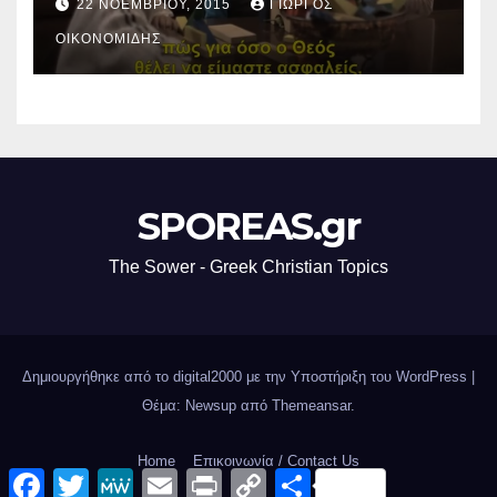
22 ΝΟΕΜΒΡΊΟΥ, 2015
ΓΙΏΡΓΟΣ
ΟΙΚΟΝΟΜΊΔΗΣ
SPOREAS.gr
The Sower - Greek Christian Topics
Δημιουργήθηκε από το digital2000 με την Υποστήριξη του WordPress
|
Θέμα: Newsup από
Themeansar
.
Home
Επικοινωνία / Contact Us
F
T
M
E
P
C
Μ
a
w
e
m
r
o
ο