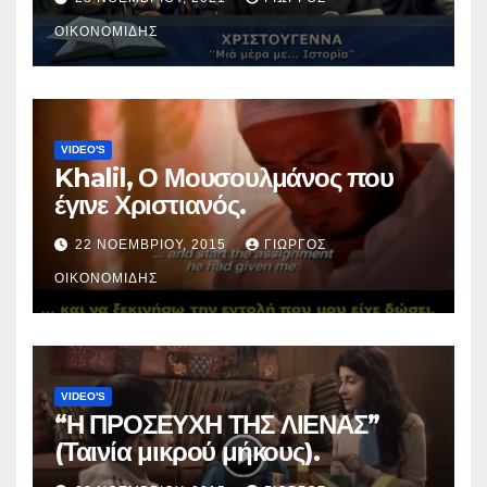
ΟΙΚΟΝΟΜΊΔΗΣ
VIDEO'S
Khalil, Ο Μουσουλμάνος που
έγινε Χριστιανός.
22 ΝΟΕΜΒΡΊΟΥ, 2015
ΓΙΏΡΓΟΣ
ΟΙΚΟΝΟΜΊΔΗΣ
VIDEO'S
“Η ΠΡΟΣΕΥΧΗ ΤΗΣ ΛΙΕΝΑΣ”
(Ταινία μικρού μήκους).