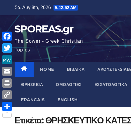
Μετάβαση
Σα. Αυγ 8th, 2026
9:42:53 AM
στο
περιεχόμενο
SPOREAS.gr
The Sower - Greek Christian
F
Topics
a
T
c
w
M
HOME
ΒΙΒΛΙΚΑ
ΑΚΟΥΣΤΕ-ΔΙΑΒ
e
i
e
E
b
ΘΡΗΣΚΕΙΑ
ΟΜΟΛΟΓΙΕΣ
ΕΣΧΑΤΟΛΟΓΙΚΑ
t
W
m
o
P
t
e
a
FRANCAIS
ENGLISH
o
r
e
C
i
k
i
r
o
Μ
Ετικέτα:
ΘΡΗΣΚΕΥΤΙΚΟ ΚΑΤΕ
l
n
p
ο
t