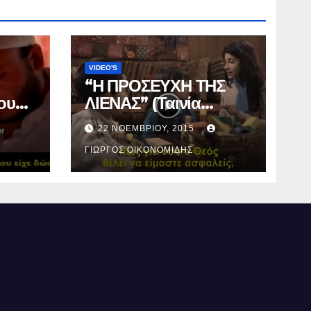
VIDEO'S
“Η ΠΡΟΣΕΥΧΗ ΤΗΣ
ου
ΛΙΕΝΑΣ” (Ταινία
μικρού μήκους).
22 ΝΟΕΜΒΡΊΟΥ, 2015
ΓΙΏΡΓΟΣ ΟΙΚΟΝΟΜΊΔΗΣ