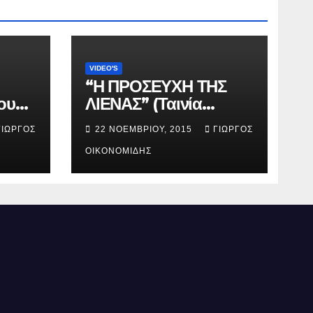
VIDEO'S
“Η ΠΡΟΣΕΥΧΗ ΤΗΣ
ου
ΛΙΕΝΑΣ” (Ταινία
μικρού μήκους).
ΓΙΏΡΓΟΣ
22 ΝΟΕΜΒΡΊΟΥ, 2015
ΓΙΏΡΓΟΣ
ΟΙΚΟΝΟΜΊΔΗΣ