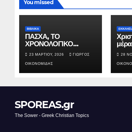
You missed
ΒΙΒΛΙΚΑ
ΕΚΚΛΗΣΙ
ΠΑΣΧΑ, ΤΟ
Χρισ
ΧΡΟΝΟΛΟΓΙΚΟ
μέρα
ΔΙΑΓΡΑΜΜΑ ΤΗΣ
γενν
23 ΜΑΡΤΊΟΥ, 2026
ΓΙΏΡΓΟΣ
28 Ν
ΣΤΑΥΡΩΣΕΩΣ.
Χριστ
ΟΙΚΟΝΟΜΊΔΗΣ
ΟΙΚΟΝΟ
SPOREAS.gr
The Sower - Greek Christian Topics