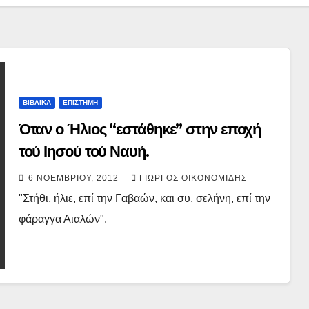
ΒΙΒΛΙΚΑ
ΕΠΙΣΤΗΜΗ
Όταν ο Ήλιος “εστάθηκε” στην εποχή
τού Ιησού τού Ναυή.
6 ΝΟΕΜΒΡΊΟΥ, 2012
ΓΙΏΡΓΟΣ ΟΙΚΟΝΟΜΊΔΗΣ
"Στήθι, ήλιε, επί την Γαβαών, και συ, σελήνη, επί την
φάραγγα Αιαλών".