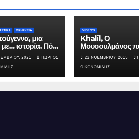
ΑΣΤΙΚΑ
ΘΡΗΣΚΕΙΑ
VIDEO'S
τούγεννα, μια
Khalil, Ο
 με… ιστορία. Πότε
Μουσουλμάνος π
ήθηκε ο Ιησούς
έγινε Χριστιανός.
ΟΕΜΒΡΊΟΥ, 2021
ΓΙΏΡΓΟΣ
22 ΝΟΕΜΒΡΊΟΥ, 2015
ός; (Βίντεο).
ΜΊΔΗΣ
ΟΙΚΟΝΟΜΊΔΗΣ