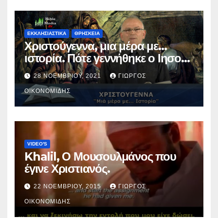
ΕΚΚΛΗΣΙΑΣΤΙΚΑ
ΘΡΗΣΚΕΙΑ
Χριστούγεννα, μια μέρα με…
ιστορία. Πότε γεννήθηκε ο Ιησούς
Χριστός; (Βίντεο).
28 ΝΟΕΜΒΡΊΟΥ, 2021
ΓΙΏΡΓΟΣ
ΟΙΚΟΝΟΜΊΔΗΣ
VIDEO'S
Khalil, Ο Μουσουλμάνος που
έγινε Χριστιανός.
22 ΝΟΕΜΒΡΊΟΥ, 2015
ΓΙΏΡΓΟΣ
ΟΙΚΟΝΟΜΊΔΗΣ