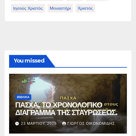
Ιησούς Χριστός
Μοναστήρι
Χριστός
You missed
ΒΙΒΛΙΚΑ
ΠΑΣΧΑ, ΤΟ ΧΡΟΝΟΛΟΓΙΚΟ
ΔΙΑΓΡΑΜΜΑ ΤΗΣ ΣΤΑΥΡΩΣΕΩΣ.
23 ΜΑΡΤΊΟΥ, 2026
ΓΙΏΡΓΟΣ ΟΙΚΟΝΟΜΊΔΗΣ