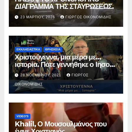
ΔΙΑΓΡΑΜΜΑ ΤΗΣ ΣΤΑΥΡΩΣΕΩΣ.
23 ΜΑΡΤΊΟΥ, 2026
ΓΙΏΡΓΟΣ ΟΙΚΟΝΟΜΊΔΗΣ
ΕΚΚΛΗΣΙΑΣΤΙΚΑ
ΘΡΗΣΚΕΙΑ
Χριστούγεννα, μια μέρα με…
ιστορία. Πότε γεννήθηκε ο Ιησούς
Χριστός; (Βίντεο).
28 ΝΟΕΜΒΡΊΟΥ, 2021
ΓΙΏΡΓΟΣ
ΟΙΚΟΝΟΜΊΔΗΣ
VIDEO'S
Khalil, Ο Μουσουλμάνος που
έγινε Χριστιανός.