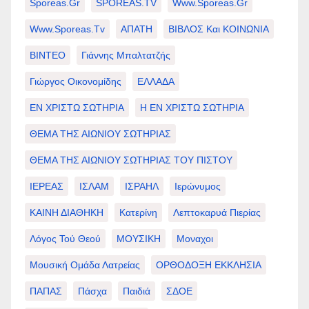
Sporeas.gr
SPOREAS.TV
Www.sporeas.gr
Www.sporeas.tv
ΑΠΑΤΗ
ΒΙΒΛΟΣ Και ΚΟΙΝΩΝΙΑ
ΒΙΝΤΕΟ
Γιάννης Μπαλτατζής
Γιώργος Οικονομίδης
ΕΛΛΑΔΑ
ΕΝ ΧΡΙΣΤΩ ΣΩΤΗΡΙΑ
Η ΕΝ ΧΡΙΣΤΩ ΣΩΤΗΡΙΑ
ΘΕΜΑ ΤΗΣ ΑΙΩΝΙΟΥ ΣΩΤΗΡΙΑΣ
ΘΕΜΑ ΤΗΣ ΑΙΩΝΙΟΥ ΣΩΤΗΡΙΑΣ ΤΟΥ ΠΙΣΤΟΥ
ΙΕΡΕΑΣ
ΙΣΛΑΜ
ΙΣΡΑΗΛ
Ιερώνυμος
ΚΑΙΝΗ ΔΙΑΘΗΚΗ
Κατερίνη
Λεπτοκαρυά Πιερίας
Λόγος Τού Θεού
ΜΟΥΣΙΚΗ
Μοναχοι
Μουσική Ομάδα Λατρείας
ΟΡΘΟΔΟΞΗ ΕΚΚΛΗΣΙΑ
ΠΑΠΑΣ
Πάσχα
Παιδιά
ΣΔΟΕ