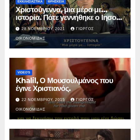
ΕΚΚΛΗΣΙΑΣΤΙΚΑ
ΘΡΗΣΚΕΙΑ
Χριστούγεννα, μια μέρα με…
ιστορία. Πότε γεννήθηκε ο Ιησούς
Χριστός; (Βίντεο).
28 ΝΟΕΜΒΡΊΟΥ, 2021
ΓΙΏΡΓΟΣ
ΟΙΚΟΝΟΜΊΔΗΣ
VIDEO'S
Khalil, Ο Μουσουλμάνος που
έγινε Χριστιανός.
22 ΝΟΕΜΒΡΊΟΥ, 2015
ΓΙΏΡΓΟΣ
ΟΙΚΟΝΟΜΊΔΗΣ