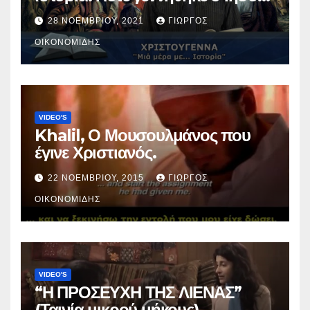
Χριστός; (Βίντεο).
28 ΝΟΕΜΒΡΊΟΥ, 2021
ΓΙΏΡΓΟΣ
ΟΙΚΟΝΟΜΊΔΗΣ
VIDEO'S
Khalil, Ο Μουσουλμάνος που
έγινε Χριστιανός.
22 ΝΟΕΜΒΡΊΟΥ, 2015
ΓΙΏΡΓΟΣ
ΟΙΚΟΝΟΜΊΔΗΣ
VIDEO'S
“Η ΠΡΟΣΕΥΧΗ ΤΗΣ ΛΙΕΝΑΣ”
(Ταινία μικρού μήκους).