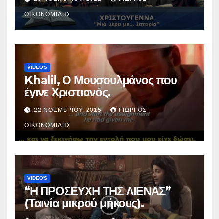
ΟΙΚΟΝΟΜΊΔΗΣ
VIDEO'S
Khalil, Ο Μουσουλμάνος που
έγινε Χριστιανός.
22 ΝΟΕΜΒΡΊΟΥ, 2015
ΓΙΏΡΓΟΣ
ΟΙΚΟΝΟΜΊΔΗΣ
VIDEO'S
“Η ΠΡΟΣΕΥΧΗ ΤΗΣ ΛΙΕΝΑΣ”
(Ταινία μικρού μήκους).