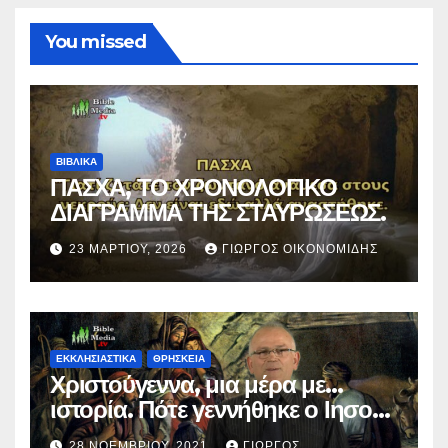
You missed
ΒΙΒΛΙΚΑ
ΠΑΣΧΑ, ΤΟ ΧΡΟΝΟΛΟΓΙΚΟ
ΔΙΑΓΡΑΜΜΑ ΤΗΣ ΣΤΑΥΡΩΣΕΩΣ.
23 ΜΑΡΤΊΟΥ, 2026
ΓΙΏΡΓΟΣ ΟΙΚΟΝΟΜΊΔΗΣ
ΕΚΚΛΗΣΙΑΣΤΙΚΑ
ΘΡΗΣΚΕΙΑ
Χριστούγεννα, μια μέρα με…
ιστορία. Πότε γεννήθηκε ο Ιησούς
Χριστός; (Βίντεο).
28 ΝΟΕΜΒΡΊΟΥ, 2021
ΓΙΏΡΓΟΣ