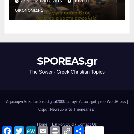
22 ΝΟΕΜΒΡΊΟΥ, 2015
ΓΙΏΡΓΟΣ
ΟΙΚΟΝΟΜΊΔΗΣ
SPOREAS.gr
The Sower - Greek Christian Topics
Δημιουργήθηκε από το digital2000 με την Υποστήριξη του WordPress
|
Θέμα: Newsup από
Themeansar
.
Home
Επικοινωνία / Contact Us
F
T
M
E
P
C
Μ
a
w
e
m
r
o
ο