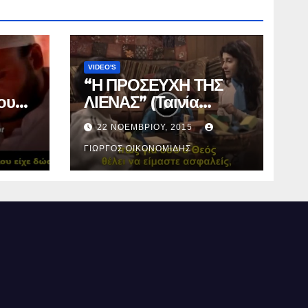
VIDEO'S
“Η ΠΡΟΣΕΥΧΗ ΤΗΣ
ου
ΛΙΕΝΑΣ” (Ταινία
μικρού μήκους).
22 ΝΟΕΜΒΡΊΟΥ, 2015
ΓΙΏΡΓΟΣ ΟΙΚΟΝΟΜΊΔΗΣ