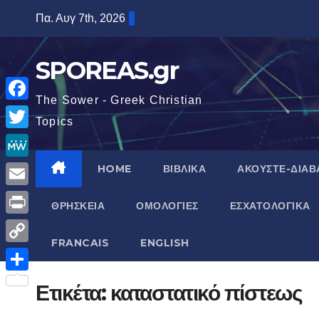
Μετάβαση
Πα. Αυγ 7th, 2026
στο
περιεχόμενο
SPOREAS.gr
The Sower - Greek Christian
F
Topics
a
T
c
w
M
HOME
ΒΙΒΛΙΚΑ
ΑΚΟΥΣΤΕ-ΔΙΑΒ
e
i
e
E
b
ΘΡΗΣΚΕΙΑ
ΟΜΟΛΟΓΙΕΣ
ΕΣΧΑΤΟΛΟΓΙΚΑ
t
W
m
o
P
t
e
a
FRANCAIS
ENGLISH
o
r
e
C
i
k
i
r
o
Μ
Ετικέτα:
καταστατικό πίστεως
l
n
p
ο
t