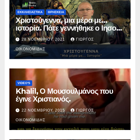
ΕΚΚΛΗΣΙΑΣΤΙΚΑ
ΘΡΗΣΚΕΙΑ
Χριστούγεννα, μια μέρα με…
ιστορία. Πότε γεννήθηκε ο Ιησούς
Χριστός; (Βίντεο).
28 ΝΟΕΜΒΡΊΟΥ, 2021
ΓΙΏΡΓΟΣ
ΟΙΚΟΝΟΜΊΔΗΣ
VIDEO'S
Khalil, Ο Μουσουλμάνος που
έγινε Χριστιανός.
22 ΝΟΕΜΒΡΊΟΥ, 2015
ΓΙΏΡΓΟΣ
ΟΙΚΟΝΟΜΊΔΗΣ