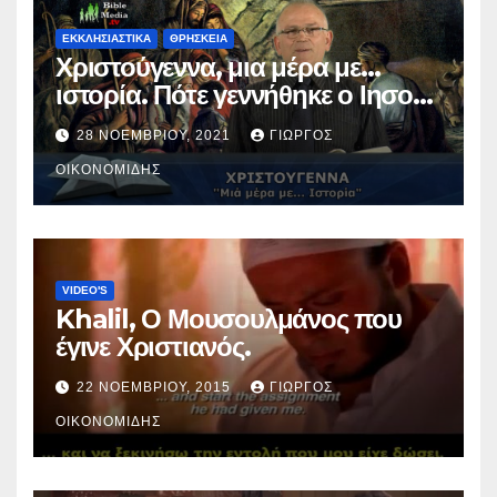
ΕΚΚΛΗΣΙΑΣΤΙΚΑ
ΘΡΗΣΚΕΙΑ
Χριστούγεννα, μια μέρα με…
ιστορία. Πότε γεννήθηκε ο Ιησούς
Χριστός; (Βίντεο).
28 ΝΟΕΜΒΡΊΟΥ, 2021
ΓΙΏΡΓΟΣ
ΟΙΚΟΝΟΜΊΔΗΣ
VIDEO'S
Khalil, Ο Μουσουλμάνος που
έγινε Χριστιανός.
22 ΝΟΕΜΒΡΊΟΥ, 2015
ΓΙΏΡΓΟΣ
ΟΙΚΟΝΟΜΊΔΗΣ