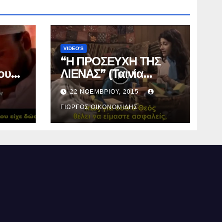
VIDEO'S
“Η ΠΡΟΣΕΥΧΗ ΤΗΣ
ου
ΛΙΕΝΑΣ” (Ταινία
μικρού μήκους).
22 ΝΟΕΜΒΡΊΟΥ, 2015
ΓΙΏΡΓΟΣ ΟΙΚΟΝΟΜΊΔΗΣ