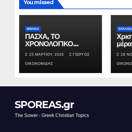
You missed
ΒΙΒΛΙΚΑ
ΕΚΚΛΗΣΙ
ΠΑΣΧΑ, ΤΟ
Χρισ
ΧΡΟΝΟΛΟΓΙΚΟ
μέρα
ΔΙΑΓΡΑΜΜΑ ΤΗΣ
γενν
23 ΜΑΡΤΊΟΥ, 2026
ΓΙΏΡΓΟΣ
28 Ν
ΣΤΑΥΡΩΣΕΩΣ.
Χριστ
ΟΙΚΟΝΟΜΊΔΗΣ
ΟΙΚΟΝΟ
SPOREAS.gr
The Sower - Greek Christian Topics