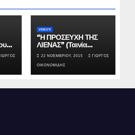
VIDEO'S
“Η ΠΡΟΣΕΥΧΗ ΤΗΣ
ου
ΛΙΕΝΑΣ” (Ταινία
μικρού μήκους).
ΓΙΏΡΓΟΣ
22 ΝΟΕΜΒΡΊΟΥ, 2015
ΓΙΏΡΓΟΣ
ΟΙΚΟΝΟΜΊΔΗΣ