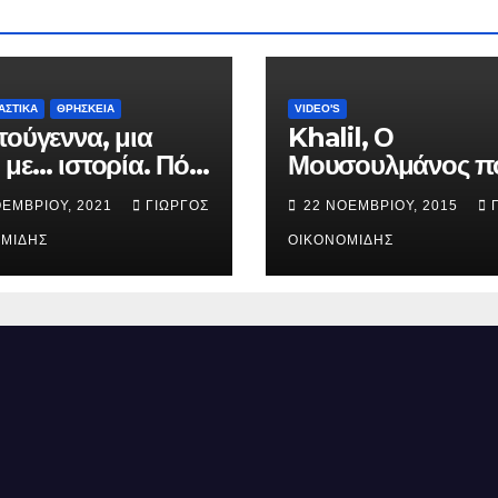
ΑΣΤΙΚΑ
ΘΡΗΣΚΕΙΑ
VIDEO'S
τούγεννα, μια
Khalil, Ο
 με… ιστορία. Πότε
Μουσουλμάνος π
ήθηκε ο Ιησούς
έγινε Χριστιανός.
ΟΕΜΒΡΊΟΥ, 2021
ΓΙΏΡΓΟΣ
22 ΝΟΕΜΒΡΊΟΥ, 2015
ός; (Βίντεο).
ΜΊΔΗΣ
ΟΙΚΟΝΟΜΊΔΗΣ