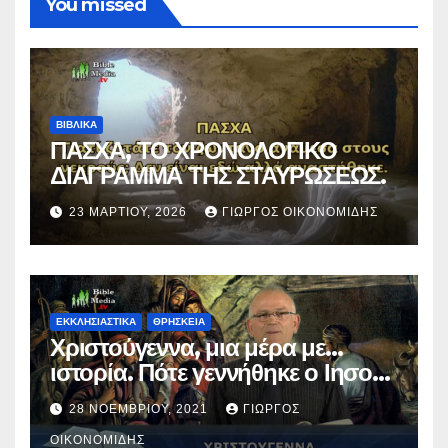
You missed
ΒΙΒΛΙΚΑ
ΠΑΣΧΑ, ΤΟ ΧΡΟΝΟΛΟΓΙΚΟ
ΔΙΑΓΡΑΜΜΑ ΤΗΣ ΣΤΑΥΡΩΣΕΩΣ.
23 ΜΑΡΤΊΟΥ, 2026
ΓΙΏΡΓΟΣ ΟΙΚΟΝΟΜΊΔΗΣ
ΕΚΚΛΗΣΙΑΣΤΙΚΑ
ΘΡΗΣΚΕΙΑ
Χριστούγεννα, μια μέρα με…
ιστορία. Πότε γεννήθηκε ο Ιησούς
Χριστός; (Βίντεο).
28 ΝΟΕΜΒΡΊΟΥ, 2021
ΓΙΏΡΓΟΣ
ΟΙΚΟΝΟΜΊΔΗΣ