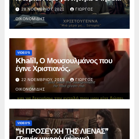
Χριστός; (Βίντεο).
28 ΝΟΕΜΒΡΊΟΥ, 2021
ΓΙΏΡΓΟΣ
ΟΙΚΟΝΟΜΊΔΗΣ
VIDEO'S
Khalil, Ο Μουσουλμάνος που
έγινε Χριστιανός.
22 ΝΟΕΜΒΡΊΟΥ, 2015
ΓΙΏΡΓΟΣ
ΟΙΚΟΝΟΜΊΔΗΣ
VIDEO'S
“Η ΠΡΟΣΕΥΧΗ ΤΗΣ ΛΙΕΝΑΣ”
(Ταινία μικρού μήκους).