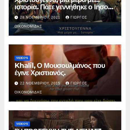
ιστορία. Πότε γεννήθηκε ο Ιησούς
Χριστός; (Βίντεο).
28 ΝΟΕΜΒΡΊΟΥ, 2021
ΓΙΏΡΓΟΣ
ΟΙΚΟΝΟΜΊΔΗΣ
VIDEO'S
Khalil, Ο Μουσουλμάνος που
έγινε Χριστιανός.
22 ΝΟΕΜΒΡΊΟΥ, 2015
ΓΙΏΡΓΟΣ
ΟΙΚΟΝΟΜΊΔΗΣ
VIDEO'S