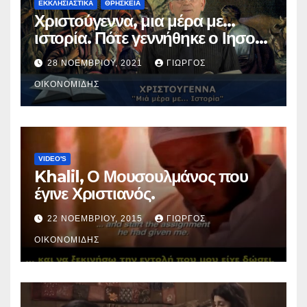
ΕΚΚΛΗΣΙΑΣΤΙΚΑ
ΘΡΗΣΚΕΙΑ
Χριστούγεννα, μια μέρα με…
ιστορία. Πότε γεννήθηκε ο Ιησούς
Χριστός; (Βίντεο).
28 ΝΟΕΜΒΡΊΟΥ, 2021
ΓΙΏΡΓΟΣ
ΟΙΚΟΝΟΜΊΔΗΣ
VIDEO'S
Khalil, Ο Μουσουλμάνος που
έγινε Χριστιανός.
22 ΝΟΕΜΒΡΊΟΥ, 2015
ΓΙΏΡΓΟΣ
ΟΙΚΟΝΟΜΊΔΗΣ