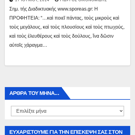
17 ΙΟΥΝΊΟΥ, 2014
ΓΙΏΡΓΟΣ ΟΙΚΟΝΟΜΊΔΗΣ
Σημ. τής Διαδικτυακής www.sporeas.gr: Η
ΠΡΟΦΗΤΕΙΑ: “…καὶ ποιεῖ πάντας, τοὺς μικροὺς καὶ
τοὺς μεγάλους, καὶ τοὺς πλουσίους καὶ τοὺς πτωχούς,
καὶ τοὺς ἐλευθέρους καὶ τοὺς δούλους, ἵνα δῶσιν
αὐτοῖς χάραγμα…
ΑΡΘΡΑ ΤΟΥ ΜΉΝΑ…
Αρθρα
του
μήνα…
ΕΥΧΑΡΙΣΤΟΥΜΕ ΓΙΑ ΤΗΝ ΕΠΙΣΚΕΨΗ ΣΑΣ ΣΤΟΝ