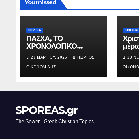
You missed
ΒΙΒΛΙΚΑ
ΕΚΚΛΗΣΙ
ΠΑΣΧΑ, ΤΟ
Χρισ
ΧΡΟΝΟΛΟΓΙΚΟ
μέρα
ΔΙΑΓΡΑΜΜΑ ΤΗΣ
γενν
23 ΜΑΡΤΊΟΥ, 2026
ΓΙΏΡΓΟΣ
28 Ν
ΣΤΑΥΡΩΣΕΩΣ.
Χριστ
ΟΙΚΟΝΟΜΊΔΗΣ
ΟΙΚΟΝΟ
SPOREAS.gr
The Sower - Greek Christian Topics