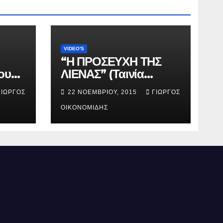
VIDEO'S
“Η ΠΡΟΣΕΥΧΗ ΤΗΣ
ου
ΛΙΕΝΑΣ” (Ταινία
μικρού μήκους).
ΓΙΏΡΓΟΣ
22 ΝΟΕΜΒΡΊΟΥ, 2015
ΓΙΏΡΓΟΣ
ΟΙΚΟΝΟΜΊΔΗΣ