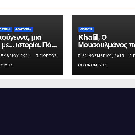
ΑΣΤΙΚΑ
ΘΡΗΣΚΕΙΑ
VIDEO'S
τούγεννα, μια
Khalil, Ο
 με… ιστορία. Πότε
Μουσουλμάνος π
ήθηκε ο Ιησούς
έγινε Χριστιανός.
ΟΕΜΒΡΊΟΥ, 2021
ΓΙΏΡΓΟΣ
22 ΝΟΕΜΒΡΊΟΥ, 2015
ός; (Βίντεο).
ΜΊΔΗΣ
ΟΙΚΟΝΟΜΊΔΗΣ