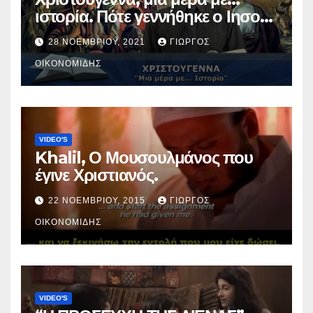
ιστορία. Πότε γεννήθηκε ο Ιησούς
Χριστός; (Βίντεο).
28 ΝΟΕΜΒΡΊΟΥ, 2021
ΓΙΏΡΓΟΣ
ΟΙΚΟΝΟΜΊΔΗΣ
VIDEO'S
Khalil, Ο Μουσουλμάνος που
έγινε Χριστιανός.
22 ΝΟΕΜΒΡΊΟΥ, 2015
ΓΙΏΡΓΟΣ
ΟΙΚΟΝΟΜΊΔΗΣ
VIDEO'S