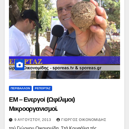
ΠΕΡΙΒΑΛΛΟΝ
ΡΕΠΟΡΤΑΖ
ΕΜ – Ενεργοί (Ωφέλιμοι)
Μικροοργανισμοί.
9 ΑΥΓΟΎΣΤΟΥ, 2013
ΓΙΏΡΓΟΣ ΟΙΚΟΝΟΜΊΔΗΣ
τού Γιώργου Οικονομίδη. Στά Κουφάλια τής