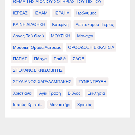
ΘΕΜΑ ΤΗΣ ΑΙΩΝΙΟΥ ΣΩΤΗΡΙΑΣ ΤΟΥ ΠΙΣΤΟΥ
ΙΕΡΕΑΣ
ΙΣΛΑΜ
ΙΣΡΑΗΛ
Ιερώνυμος
ΚΑΙΝΗ ΔΙΑΘΗΚΗ
Κατερίνη
Λεπτοκαρυά Πιερίας
Λόγος Τού Θεού
ΜΟΥΣΙΚΗ
Μοναχοι
Μουσική Ομάδα Λατρείας
ΟΡΘΟΔΟΞΗ ΕΚΚΛΗΣΙΑ
ΠΑΠΑΣ
Πάσχα
Παιδιά
ΣΔΟΕ
ΣΤΕΦΑΝΟΣ ΚΝΙΣΟΒΙΤΗΣ
ΣΤΥΛΙΑΝΟΣ ΧΑΡΑΛΑΜΠΑΚΗΣ
ΣΥΝΕΝΤΕΥΞΗ
Χριστιανοί
Αγία Γραφή
Βίβλος
Εκκλησία
Ιησούς Χριστός
Μοναστήρι
Χριστός