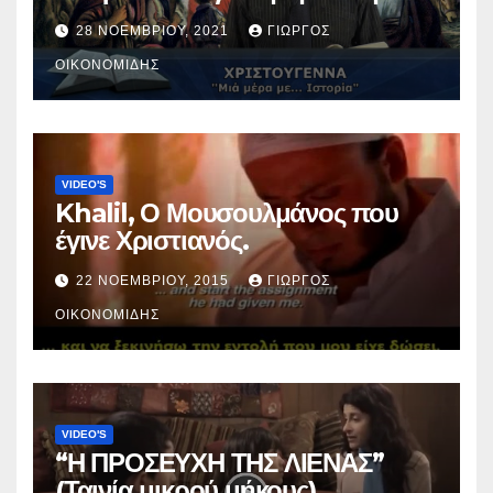
Χριστός; (Βίντεο).
28 ΝΟΕΜΒΡΊΟΥ, 2021
ΓΙΏΡΓΟΣ
ΟΙΚΟΝΟΜΊΔΗΣ
VIDEO'S
Khalil, Ο Μουσουλμάνος που
έγινε Χριστιανός.
22 ΝΟΕΜΒΡΊΟΥ, 2015
ΓΙΏΡΓΟΣ
ΟΙΚΟΝΟΜΊΔΗΣ
VIDEO'S
“Η ΠΡΟΣΕΥΧΗ ΤΗΣ ΛΙΕΝΑΣ”
(Ταινία μικρού μήκους).