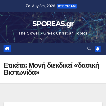
Μετάβαση
Σα. Αυγ 8th, 2026
8:11:38 AM
στο
περιεχόμενο
SPOREAS.gr
The Sower - Greek Christian Topics
Ετικέτα:
Μονή διεκδικεί «δασική
Βιστωνίδα»