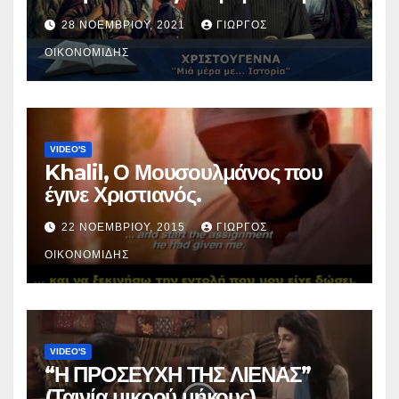
Χριστός; (Βίντεο).
28 ΝΟΕΜΒΡΊΟΥ, 2021
ΓΙΏΡΓΟΣ
ΟΙΚΟΝΟΜΊΔΗΣ
VIDEO'S
Khalil, Ο Μουσουλμάνος που
έγινε Χριστιανός.
22 ΝΟΕΜΒΡΊΟΥ, 2015
ΓΙΏΡΓΟΣ
ΟΙΚΟΝΟΜΊΔΗΣ
VIDEO'S
“Η ΠΡΟΣΕΥΧΗ ΤΗΣ ΛΙΕΝΑΣ”
(Ταινία μικρού μήκους).