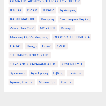
ΘΕΜΑ ΤΗΣ ΑΙΩΝΙΟΥ ΣΩΤΗΡΙΑΣ ΤΟΥ ΠΙΣΤΟΥ
ΙΕΡΕΑΣ
ΙΣΛΑΜ
ΙΣΡΑΗΛ
Ιερώνυμος
ΚΑΙΝΗ ΔΙΑΘΗΚΗ
Κατερίνη
Λεπτοκαρυά Πιερίας
Λόγος Τού Θεού
ΜΟΥΣΙΚΗ
Μοναχοι
Μουσική Ομάδα Λατρείας
ΟΡΘΟΔΟΞΗ ΕΚΚΛΗΣΙΑ
ΠΑΠΑΣ
Πάσχα
Παιδιά
ΣΔΟΕ
ΣΤΕΦΑΝΟΣ ΚΝΙΣΟΒΙΤΗΣ
ΣΤΥΛΙΑΝΟΣ ΧΑΡΑΛΑΜΠΑΚΗΣ
ΣΥΝΕΝΤΕΥΞΗ
Χριστιανοί
Αγία Γραφή
Βίβλος
Εκκλησία
Ιησούς Χριστός
Μοναστήρι
Χριστός