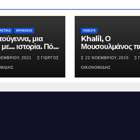
ΑΣΤΙΚΑ
ΘΡΗΣΚΕΙΑ
VIDEO'S
τούγεννα, μια
Khalil, Ο
 με… ιστορία. Πότε
Μουσουλμάνος π
ήθηκε ο Ιησούς
έγινε Χριστιανός.
ΟΕΜΒΡΊΟΥ, 2021
ΓΙΏΡΓΟΣ
22 ΝΟΕΜΒΡΊΟΥ, 2015
ός; (Βίντεο).
ΜΊΔΗΣ
ΟΙΚΟΝΟΜΊΔΗΣ