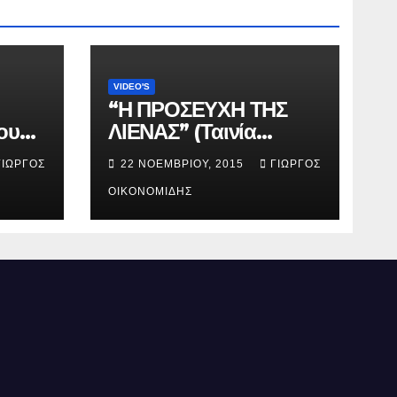
VIDEO'S
“Η ΠΡΟΣΕΥΧΗ ΤΗΣ
ου
ΛΙΕΝΑΣ” (Ταινία
μικρού μήκους).
ΓΙΏΡΓΟΣ
22 ΝΟΕΜΒΡΊΟΥ, 2015
ΓΙΏΡΓΟΣ
ΟΙΚΟΝΟΜΊΔΗΣ