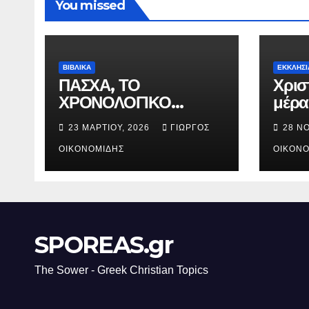
You missed
ΒΙΒΛΙΚΑ
ΕΚΚΛΗΣΙ
ΠΑΣΧΑ, ΤΟ
Χρισ
ΧΡΟΝΟΛΟΓΙΚΟ
μέρα
ΔΙΑΓΡΑΜΜΑ ΤΗΣ
γενν
23 ΜΑΡΤΊΟΥ, 2026
ΓΙΏΡΓΟΣ
28 Ν
ΣΤΑΥΡΩΣΕΩΣ.
Χριστ
ΟΙΚΟΝΟΜΊΔΗΣ
ΟΙΚΟΝΟ
SPOREAS.gr
The Sower - Greek Christian Topics