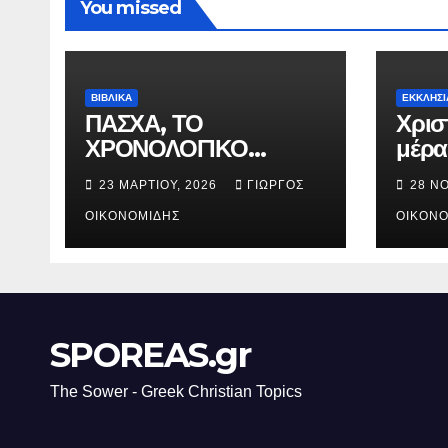
You missed
ΒΙΒΛΙΚΑ
ΕΚΚΛΗΣΙ
ΠΑΣΧΑ, ΤΟ
Χρισ
ΧΡΟΝΟΛΟΓΙΚΟ
μέρα
ΔΙΑΓΡΑΜΜΑ ΤΗΣ
γενν
23 ΜΑΡΤΊΟΥ, 2026
ΓΙΏΡΓΟΣ
28 Ν
ΣΤΑΥΡΩΣΕΩΣ.
Χριστ
ΟΙΚΟΝΟΜΊΔΗΣ
ΟΙΚΟΝΟ
SPOREAS.gr
The Sower - Greek Christian Topics