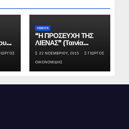
VIDEO'S
“Η ΠΡΟΣΕΥΧΗ ΤΗΣ
ου
ΛΙΕΝΑΣ” (Ταινία
μικρού μήκους).
ΓΙΏΡΓΟΣ
22 ΝΟΕΜΒΡΊΟΥ, 2015
ΓΙΏΡΓΟΣ
ΟΙΚΟΝΟΜΊΔΗΣ