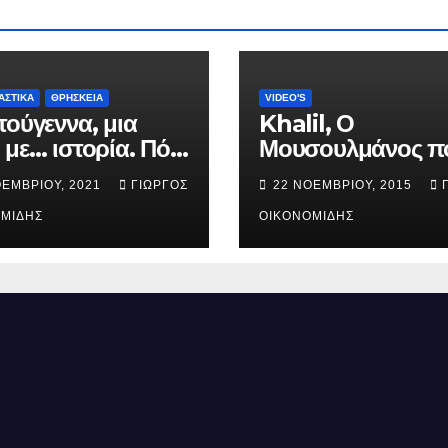
ΑΣΤΙΚΑ
ΘΡΗΣΚΕΙΑ
VIDEO'S
τούγεννα, μια
Khalil, Ο
 με… ιστορία. Πότε
Μουσουλμάνος π
ήθηκε ο Ιησούς
έγινε Χριστιανός.
ΟΕΜΒΡΊΟΥ, 2021
ΓΙΏΡΓΟΣ
22 ΝΟΕΜΒΡΊΟΥ, 2015
ός; (Βίντεο).
ΜΊΔΗΣ
ΟΙΚΟΝΟΜΊΔΗΣ