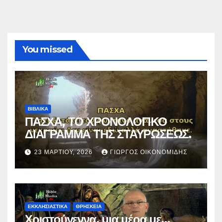
You missed
ΒΙΒΛΙΚΑ
ΠΑΣΧΑ, ΤΟ ΧΡΟΝΟΛΟΓΙΚΟ
ΔΙΑΓΡΑΜΜΑ ΤΗΣ ΣΤΑΥΡΩΣΕΩΣ.
23 ΜΑΡΤΊΟΥ, 2026
ΓΙΏΡΓΟΣ ΟΙΚΟΝΟΜΊΔΗΣ
ΕΚΚΛΗΣΙΑΣΤΙΚΑ
ΘΡΗΣΚΕΙΑ
Χριστούγεννα, μια μέρα με…