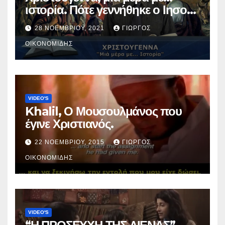
ιστορία. Πότε γεννήθηκε ο Ιησούς
Χριστός; (Βίντεο).
28 ΝΟΕΜΒΡΊΟΥ, 2021
ΓΙΏΡΓΟΣ
ΟΙΚΟΝΟΜΊΔΗΣ
VIDEO'S
Khalil, Ο Μουσουλμάνος που
έγινε Χριστιανός.
22 ΝΟΕΜΒΡΊΟΥ, 2015
ΓΙΏΡΓΟΣ
ΟΙΚΟΝΟΜΊΔΗΣ
VIDEO'S