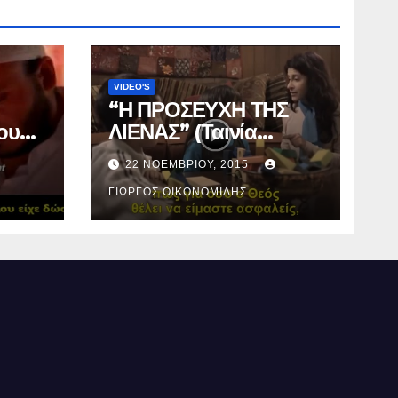
VIDEO'S
“Η ΠΡΟΣΕΥΧΗ ΤΗΣ
ου
ΛΙΕΝΑΣ” (Ταινία
μικρού μήκους).
22 ΝΟΕΜΒΡΊΟΥ, 2015
ΓΙΏΡΓΟΣ ΟΙΚΟΝΟΜΊΔΗΣ