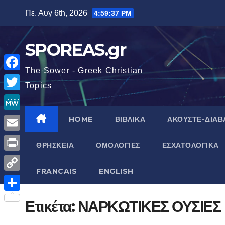
Μετάβαση
Πε. Αυγ 6th, 2026
4:59:38 PM
στο
περιεχόμενο
SPOREAS.gr
The Sower - Greek Christian
F
Topics
a
T
c
w
M
HOME
ΒΙΒΛΙΚΑ
ΑΚΟΥΣΤΕ-ΔΙΑΒ
e
i
e
E
b
ΘΡΗΣΚΕΙΑ
ΟΜΟΛΟΓΙΕΣ
ΕΣΧΑΤΟΛΟΓΙΚΑ
t
W
m
o
P
t
e
a
FRANCAIS
ENGLISH
o
r
e
C
i
k
i
r
o
Μ
Ετικέτα:
ΝΑΡΚΩΤΙΚΕΣ ΟΥΣΙΕΣ
l
n
p
ο
t