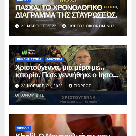
ΠΑΣΧΑ, ΤΟ ΧΡΟΝΟΛΟΓΙΚΟ
ΔΙΑΓΡΑΜΜΑ ΤΗΣ ΣΤΑΥΡΩΣΕΩΣ.
23 ΜΑΡΤΊΟΥ, 2026
ΓΙΏΡΓΟΣ ΟΙΚΟΝΟΜΊΔΗΣ
ΕΚΚΛΗΣΙΑΣΤΙΚΑ
ΘΡΗΣΚΕΙΑ
Χριστούγεννα, μια μέρα με…
ιστορία. Πότε γεννήθηκε ο Ιησούς
Χριστός; (Βίντεο).
28 ΝΟΕΜΒΡΊΟΥ, 2021
ΓΙΏΡΓΟΣ
ΟΙΚΟΝΟΜΊΔΗΣ
VIDEO'S