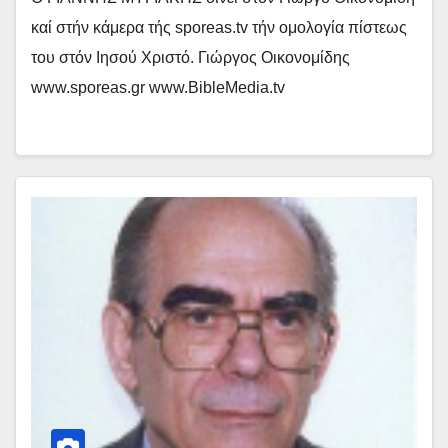
καί στήν κάμερα τής sporeas.tv τήν ομολογία πίστεως
του στόν Ιησού Χριστό. Γιώργος Οικονομίδης
www.sporeas.gr www.BibleMedia.tv