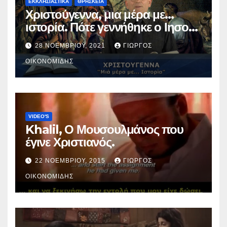
ΕΚΚΛΗΣΙΑΣΤΙΚΑ
ΘΡΗΣΚΕΙΑ
Χριστούγεννα, μια μέρα με…
ιστορία. Πότε γεννήθηκε ο Ιησούς
Χριστός; (Βίντεο).
28 ΝΟΕΜΒΡΊΟΥ, 2021
ΓΙΏΡΓΟΣ
ΟΙΚΟΝΟΜΊΔΗΣ
VIDEO'S
Khalil, Ο Μουσουλμάνος που
έγινε Χριστιανός.
22 ΝΟΕΜΒΡΊΟΥ, 2015
ΓΙΏΡΓΟΣ
ΟΙΚΟΝΟΜΊΔΗΣ