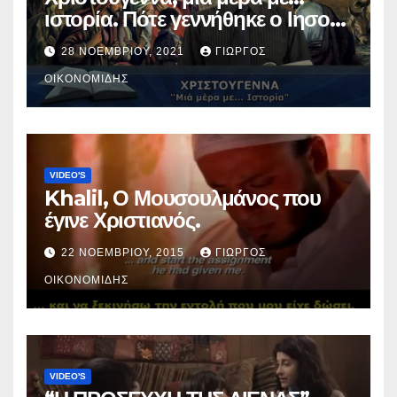
ιστορία. Πότε γεννήθηκε ο Ιησούς
Χριστός; (Βίντεο).
28 ΝΟΕΜΒΡΊΟΥ, 2021
ΓΙΏΡΓΟΣ
ΟΙΚΟΝΟΜΊΔΗΣ
VIDEO'S
Khalil, Ο Μουσουλμάνος που
έγινε Χριστιανός.
22 ΝΟΕΜΒΡΊΟΥ, 2015
ΓΙΏΡΓΟΣ
ΟΙΚΟΝΟΜΊΔΗΣ
VIDEO'S