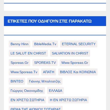
ΕΤΙΚΈΤΕΣ ΠΟΥ ΟΔΗΓΟΎΝ ΣΤΙΣ ΠΑΡΑΚΆΤΩ
ΕΠΙΛΟΓΈΣ ΣΑΣ.
Benny Hinn
BibleMedia.tv
ETERNAL SECURITY
LE SALUT EN CHRIST
SALVATION IN CHRIST
Sporeas.gr
SPOREAS.TV
Www.sporeas.gr
Www.sporeas.tv
ΑΠΑΤΗ
ΒΙΒΛΟΣ Και ΚΟΙΝΩΝΙΑ
ΒΙΝΤΕΟ
Γιάννης Μπαλτατζής
Γιώργος Οικονομίδης
ΕΛΛΑΔΑ
ΕΝ ΧΡΙΣΤΩ ΣΩΤΗΡΙΑ
Η ΕΝ ΧΡΙΣΤΩ ΣΩΤΗΡΙΑ
ΘΕΜΑ ΤΗΣ ΑΙΩΝΙΟΥ ΣΩΤΗΡΙΑΣ