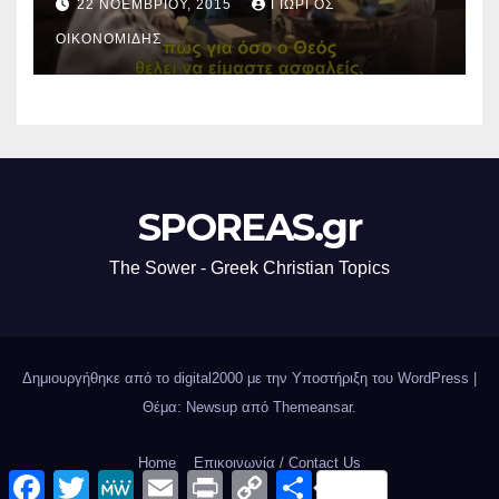
22 ΝΟΕΜΒΡΊΟΥ, 2015
ΓΙΏΡΓΟΣ
ΟΙΚΟΝΟΜΊΔΗΣ
SPOREAS.gr
The Sower - Greek Christian Topics
Δημιουργήθηκε από το digital2000 με την Υποστήριξη του WordPress
|
Θέμα: Newsup από
Themeansar
.
Home
Επικοινωνία / Contact Us
F
T
M
E
P
C
Μ
a
w
e
m
r
o
ο