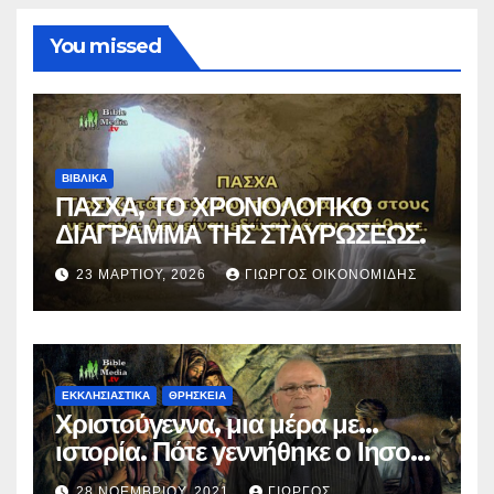
You missed
ΒΙΒΛΙΚΑ
ΠΑΣΧΑ, ΤΟ ΧΡΟΝΟΛΟΓΙΚΟ
ΔΙΑΓΡΑΜΜΑ ΤΗΣ ΣΤΑΥΡΩΣΕΩΣ.
23 ΜΑΡΤΊΟΥ, 2026
ΓΙΏΡΓΟΣ ΟΙΚΟΝΟΜΊΔΗΣ
ΕΚΚΛΗΣΙΑΣΤΙΚΑ
ΘΡΗΣΚΕΙΑ
Χριστούγεννα, μια μέρα με…
ιστορία. Πότε γεννήθηκε ο Ιησούς
Χριστός; (Βίντεο).
28 ΝΟΕΜΒΡΊΟΥ, 2021
ΓΙΏΡΓΟΣ