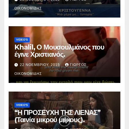
ΟΙΚΟΝΟΜΊΔΗΣ
VIDEO'S
Khalil, Ο Μουσουλμάνος που
έγινε Χριστιανός.
22 ΝΟΕΜΒΡΊΟΥ, 2015
ΓΙΏΡΓΟΣ
ΟΙΚΟΝΟΜΊΔΗΣ
VIDEO'S
“Η ΠΡΟΣΕΥΧΗ ΤΗΣ ΛΙΕΝΑΣ”
(Ταινία μικρού μήκους).