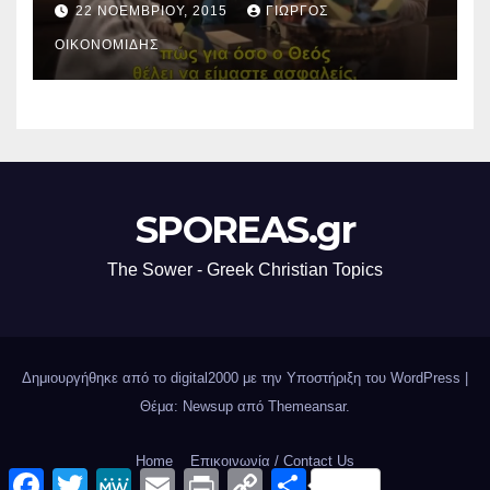
22 ΝΟΕΜΒΡΊΟΥ, 2015
ΓΙΏΡΓΟΣ
ΟΙΚΟΝΟΜΊΔΗΣ
SPOREAS.gr
The Sower - Greek Christian Topics
Δημιουργήθηκε από το digital2000 με την Υποστήριξη του WordPress
|
Θέμα: Newsup από
Themeansar
.
Home
Επικοινωνία / Contact Us
F
T
M
E
P
C
Μ