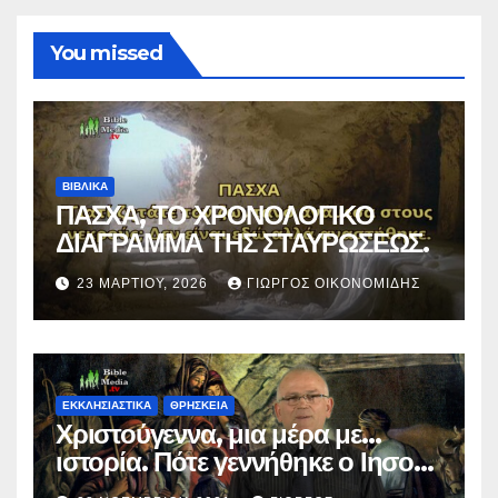
You missed
ΒΙΒΛΙΚΑ
ΠΑΣΧΑ, ΤΟ ΧΡΟΝΟΛΟΓΙΚΟ
ΔΙΑΓΡΑΜΜΑ ΤΗΣ ΣΤΑΥΡΩΣΕΩΣ.
23 ΜΑΡΤΊΟΥ, 2026
ΓΙΏΡΓΟΣ ΟΙΚΟΝΟΜΊΔΗΣ
ΕΚΚΛΗΣΙΑΣΤΙΚΑ
ΘΡΗΣΚΕΙΑ
Χριστούγεννα, μια μέρα με…
ιστορία. Πότε γεννήθηκε ο Ιησούς
Χριστός; (Βίντεο).