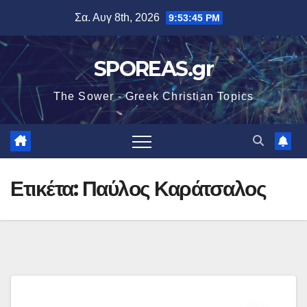
Μετάβαση
Σα. Αυγ 8th, 2026
9:53:46 PM
στο
περιεχόμενο
SPOREAS.gr
The Sower - Greek Christian Topics
Ετικέτα:
Παύλος Καράτσαλος