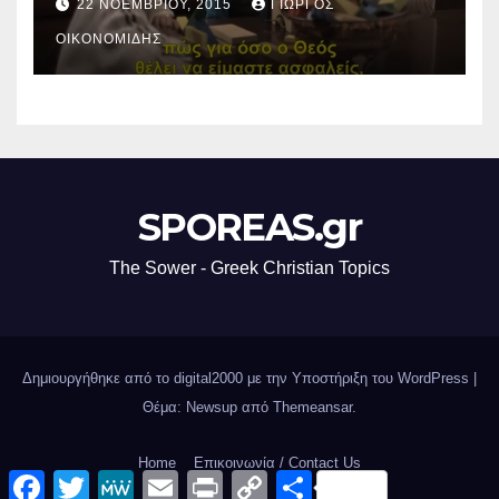
22 ΝΟΕΜΒΡΊΟΥ, 2015
ΓΙΏΡΓΟΣ
ΟΙΚΟΝΟΜΊΔΗΣ
SPOREAS.gr
The Sower - Greek Christian Topics
Δημιουργήθηκε από το digital2000 με την Υποστήριξη του WordPress
|
Θέμα: Newsup από
Themeansar
.
Home
Επικοινωνία / Contact Us
F
T
M
E
P
C
Μ
a
w
e
m
r
o
ο