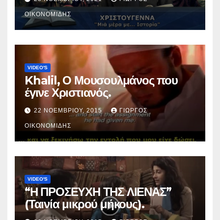
ΟΙΚΟΝΟΜΊΔΗΣ
VIDEO'S
Khalil, Ο Μουσουλμάνος που
έγινε Χριστιανός.
22 ΝΟΕΜΒΡΊΟΥ, 2015
ΓΙΏΡΓΟΣ
ΟΙΚΟΝΟΜΊΔΗΣ
VIDEO'S
“Η ΠΡΟΣΕΥΧΗ ΤΗΣ ΛΙΕΝΑΣ”
(Ταινία μικρού μήκους).