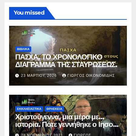
You missed
ΒΙΒΛΙΚΑ
ΠΑΣΧΑ, ΤΟ ΧΡΟΝΟΛΟΓΙΚΟ
ΔΙΑΓΡΑΜΜΑ ΤΗΣ ΣΤΑΥΡΩΣΕΩΣ.
23 ΜΑΡΤΊΟΥ, 2026
ΓΙΏΡΓΟΣ ΟΙΚΟΝΟΜΊΔΗΣ
ΕΚΚΛΗΣΙΑΣΤΙΚΑ
ΘΡΗΣΚΕΙΑ
Χριστούγεννα, μια μέρα με…
ιστορία. Πότε γεννήθηκε ο Ιησούς
Χριστός; (Βίντεο).
28 ΝΟΕΜΒΡΊΟΥ, 2021
ΓΙΏΡΓΟΣ