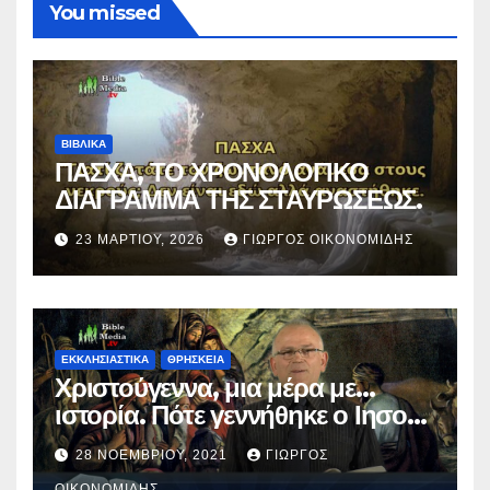
You missed
ΒΙΒΛΙΚΑ
ΠΑΣΧΑ, ΤΟ ΧΡΟΝΟΛΟΓΙΚΟ
ΔΙΑΓΡΑΜΜΑ ΤΗΣ ΣΤΑΥΡΩΣΕΩΣ.
23 ΜΑΡΤΊΟΥ, 2026
ΓΙΏΡΓΟΣ ΟΙΚΟΝΟΜΊΔΗΣ
ΕΚΚΛΗΣΙΑΣΤΙΚΑ
ΘΡΗΣΚΕΙΑ
Χριστούγεννα, μια μέρα με…
ιστορία. Πότε γεννήθηκε ο Ιησούς
Χριστός; (Βίντεο).
28 ΝΟΕΜΒΡΊΟΥ, 2021
ΓΙΏΡΓΟΣ
ΟΙΚΟΝΟΜΊΔΗΣ