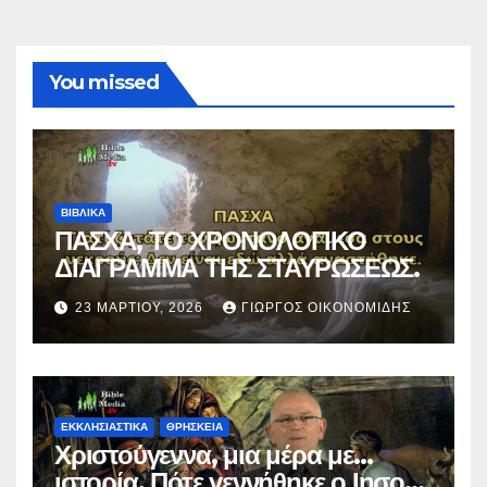
You missed
ΒΙΒΛΙΚΑ
ΠΑΣΧΑ, ΤΟ ΧΡΟΝΟΛΟΓΙΚΟ
ΔΙΑΓΡΑΜΜΑ ΤΗΣ ΣΤΑΥΡΩΣΕΩΣ.
23 ΜΑΡΤΊΟΥ, 2026
ΓΙΏΡΓΟΣ ΟΙΚΟΝΟΜΊΔΗΣ
ΕΚΚΛΗΣΙΑΣΤΙΚΑ
ΘΡΗΣΚΕΙΑ
Χριστούγεννα, μια μέρα με…
ιστορία. Πότε γεννήθηκε ο Ιησούς