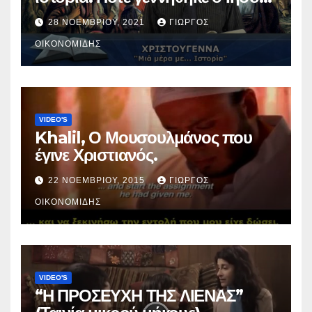
Χριστός; (Βίντεο).
28 ΝΟΕΜΒΡΊΟΥ, 2021
ΓΙΏΡΓΟΣ
ΟΙΚΟΝΟΜΊΔΗΣ
VIDEO'S
Khalil, Ο Μουσουλμάνος που
έγινε Χριστιανός.
22 ΝΟΕΜΒΡΊΟΥ, 2015
ΓΙΏΡΓΟΣ
ΟΙΚΟΝΟΜΊΔΗΣ
VIDEO'S
“Η ΠΡΟΣΕΥΧΗ ΤΗΣ ΛΙΕΝΑΣ”