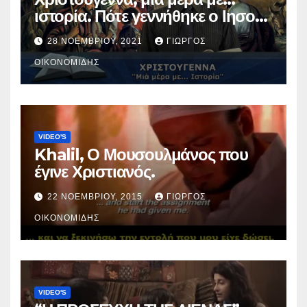
ιστορία. Πότε γεννήθηκε ο Ιησούς
Χριστός; (Βίντεο).
28 ΝΟΕΜΒΡΊΟΥ, 2021
ΓΙΏΡΓΟΣ
ΟΙΚΟΝΟΜΊΔΗΣ
VIDEO'S
Khalil, Ο Μουσουλμάνος που
έγινε Χριστιανός.
22 ΝΟΕΜΒΡΊΟΥ, 2015
ΓΙΏΡΓΟΣ
ΟΙΚΟΝΟΜΊΔΗΣ
VIDEO'S