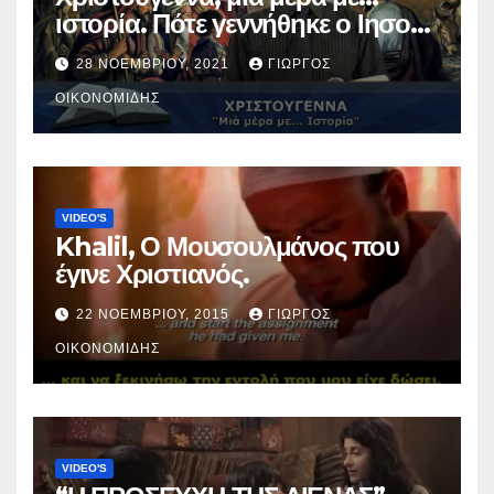
ιστορία. Πότε γεννήθηκε ο Ιησούς
Χριστός; (Βίντεο).
28 ΝΟΕΜΒΡΊΟΥ, 2021
ΓΙΏΡΓΟΣ
ΟΙΚΟΝΟΜΊΔΗΣ
VIDEO'S
Khalil, Ο Μουσουλμάνος που
έγινε Χριστιανός.
22 ΝΟΕΜΒΡΊΟΥ, 2015
ΓΙΏΡΓΟΣ
ΟΙΚΟΝΟΜΊΔΗΣ
VIDEO'S