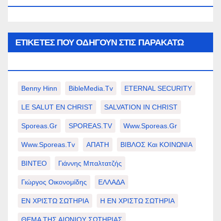
ΕΤΙΚΈΤΕΣ ΠΟΥ ΟΔΗΓΟΎΝ ΣΤΙΣ ΠΑΡΑΚΆΤΩ
ΕΠΙΛΟΓΈΣ ΣΑΣ.
Benny Hinn
BibleMedia.tv
ETERNAL SECURITY
LE SALUT EN CHRIST
SALVATION IN CHRIST
Sporeas.gr
SPOREAS.TV
Www.sporeas.gr
Www.sporeas.tv
ΑΠΑΤΗ
ΒΙΒΛΟΣ Και ΚΟΙΝΩΝΙΑ
ΒΙΝΤΕΟ
Γιάννης Μπαλτατζής
Γιώργος Οικονομίδης
ΕΛΛΑΔΑ
ΕΝ ΧΡΙΣΤΩ ΣΩΤΗΡΙΑ
Η ΕΝ ΧΡΙΣΤΩ ΣΩΤΗΡΙΑ
ΘΕΜΑ ΤΗΣ ΑΙΩΝΙΟΥ ΣΩΤΗΡΙΑΣ