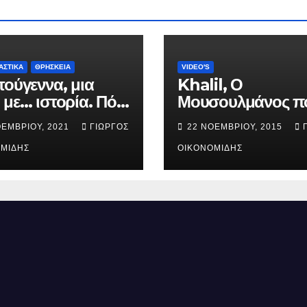
ΑΣΤΙΚΑ
ΘΡΗΣΚΕΙΑ
VIDEO'S
τούγεννα, μια
Khalil, Ο
 με… ιστορία. Πότε
Μουσουλμάνος π
ήθηκε ο Ιησούς
έγινε Χριστιανός.
ΟΕΜΒΡΊΟΥ, 2021
ΓΙΏΡΓΟΣ
22 ΝΟΕΜΒΡΊΟΥ, 2015
ός; (Βίντεο).
ΜΊΔΗΣ
ΟΙΚΟΝΟΜΊΔΗΣ