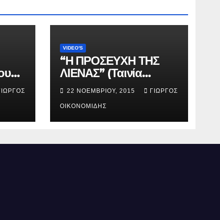
VIDEO'S
“Η ΠΡΟΣΕΥΧΗ ΤΗΣ
ου
ΛΙΕΝΑΣ” (Ταινία
μικρού μήκους).
ΓΙΏΡΓΟΣ
22 ΝΟΕΜΒΡΊΟΥ, 2015
ΓΙΏΡΓΟΣ
ΟΙΚΟΝΟΜΊΔΗΣ