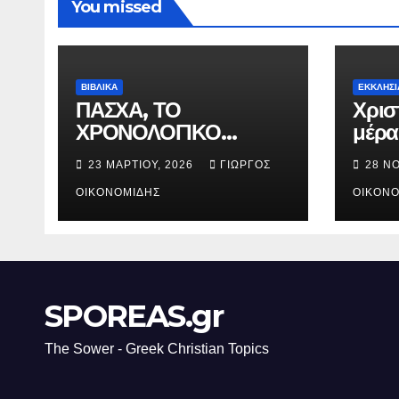
You missed
ΒΙΒΛΙΚΑ
ΕΚΚΛΗΣΙ
ΠΑΣΧΑ, ΤΟ
Χρισ
ΧΡΟΝΟΛΟΓΙΚΟ
μέρα
ΔΙΑΓΡΑΜΜΑ ΤΗΣ
γενν
23 ΜΑΡΤΊΟΥ, 2026
ΓΙΏΡΓΟΣ
28 Ν
ΣΤΑΥΡΩΣΕΩΣ.
Χριστ
ΟΙΚΟΝΟΜΊΔΗΣ
ΟΙΚΟΝΟ
SPOREAS.gr
The Sower - Greek Christian Topics