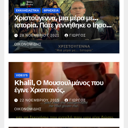
ΕΚΚΛΗΣΙΑΣΤΙΚΑ
ΘΡΗΣΚΕΙΑ
Χριστούγεννα, μια μέρα με…
ιστορία. Πότε γεννήθηκε ο Ιησούς
Χριστός; (Βίντεο).
28 ΝΟΕΜΒΡΊΟΥ, 2021
ΓΙΏΡΓΟΣ
ΟΙΚΟΝΟΜΊΔΗΣ
VIDEO'S
Khalil, Ο Μουσουλμάνος που
έγινε Χριστιανός.
22 ΝΟΕΜΒΡΊΟΥ, 2015
ΓΙΏΡΓΟΣ
ΟΙΚΟΝΟΜΊΔΗΣ