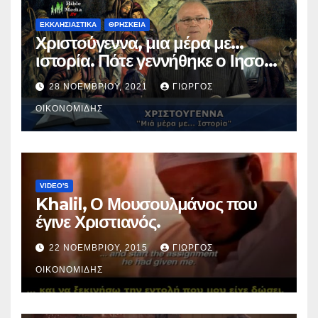
ΕΚΚΛΗΣΙΑΣΤΙΚΑ
ΘΡΗΣΚΕΙΑ
Χριστούγεννα, μια μέρα με…
ιστορία. Πότε γεννήθηκε ο Ιησούς
Χριστός; (Βίντεο).
28 ΝΟΕΜΒΡΊΟΥ, 2021
ΓΙΏΡΓΟΣ
ΟΙΚΟΝΟΜΊΔΗΣ
VIDEO'S
Khalil, Ο Μουσουλμάνος που
έγινε Χριστιανός.
22 ΝΟΕΜΒΡΊΟΥ, 2015
ΓΙΏΡΓΟΣ
ΟΙΚΟΝΟΜΊΔΗΣ