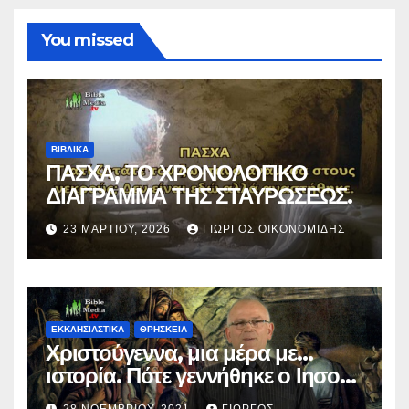
You missed
ΒΙΒΛΙΚΑ
ΠΑΣΧΑ, ΤΟ ΧΡΟΝΟΛΟΓΙΚΟ
ΔΙΑΓΡΑΜΜΑ ΤΗΣ ΣΤΑΥΡΩΣΕΩΣ.
23 ΜΑΡΤΊΟΥ, 2026
ΓΙΏΡΓΟΣ ΟΙΚΟΝΟΜΊΔΗΣ
ΕΚΚΛΗΣΙΑΣΤΙΚΑ
ΘΡΗΣΚΕΙΑ
Χριστούγεννα, μια μέρα με…
ιστορία. Πότε γεννήθηκε ο Ιησούς
Χριστός; (Βίντεο).