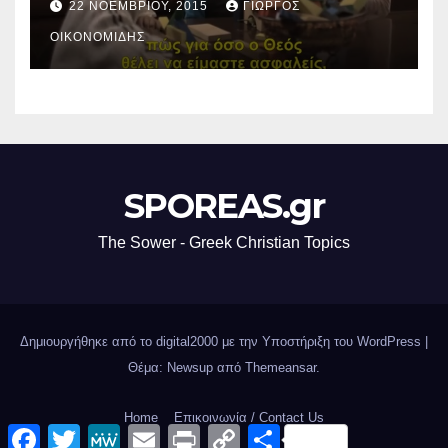
22 ΝΟΕΜΒΡΊΟΥ, 2015
ΓΙΏΡΓΟΣ
ΟΙΚΟΝΟΜΊΔΗΣ
SPOREAS.gr
The Sower - Greek Christian Topics
Δημιουργήθηκε από το digital2000 με την Υποστήριξη του WordPress
|
Θέμα: Newsup από
Themeansar
.
Home
Επικοινωνία / Contact Us
F
T
M
E
P
C
Μ
a
w
e
m
r
o
ο