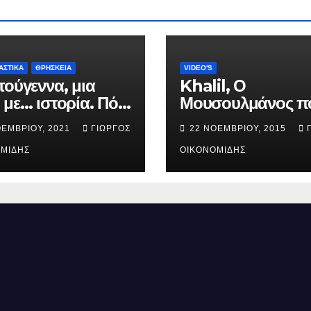
ΑΣΤΙΚΑ
ΘΡΗΣΚΕΙΑ
VIDEO'S
τούγεννα, μια
Khalil, Ο
 με… ιστορία. Πότε
Μουσουλμάνος π
ήθηκε ο Ιησούς
έγινε Χριστιανός.
ΟΕΜΒΡΊΟΥ, 2021
ΓΙΏΡΓΟΣ
22 ΝΟΕΜΒΡΊΟΥ, 2015
ός; (Βίντεο).
ΜΊΔΗΣ
ΟΙΚΟΝΟΜΊΔΗΣ