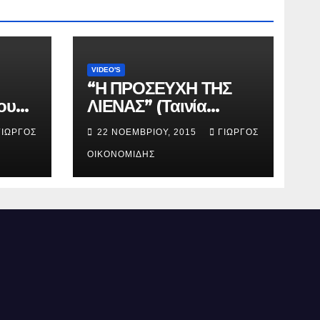
VIDEO'S
“Η ΠΡΟΣΕΥΧΗ ΤΗΣ
ου
ΛΙΕΝΑΣ” (Ταινία
μικρού μήκους).
ΓΙΏΡΓΟΣ
22 ΝΟΕΜΒΡΊΟΥ, 2015
ΓΙΏΡΓΟΣ
ΟΙΚΟΝΟΜΊΔΗΣ