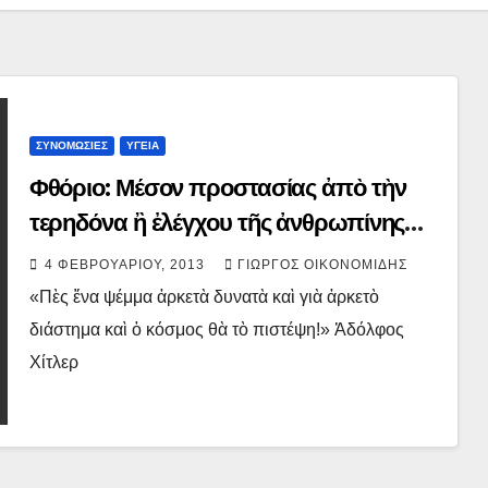
ΣΥΝΟΜΩΣΙΕΣ
ΥΓΕΙΑ
Φθόριο: Μέσον προστασίας ἀπὸ τὴν
τερηδόνα ἢ ἐλέγχου τῆς ἀνθρωπίνης
συμπεριφορᾶς;
4 ΦΕΒΡΟΥΑΡΊΟΥ, 2013
ΓΙΏΡΓΟΣ ΟΙΚΟΝΟΜΊΔΗΣ
«Πὲς ἕνα ψέμμα ἀρκετὰ δυνατὰ καὶ γιὰ ἀρκετὸ
διάστημα καὶ ὁ κόσμος θὰ τὸ πιστέψη!» Ἀδόλφος
Χίτλερ