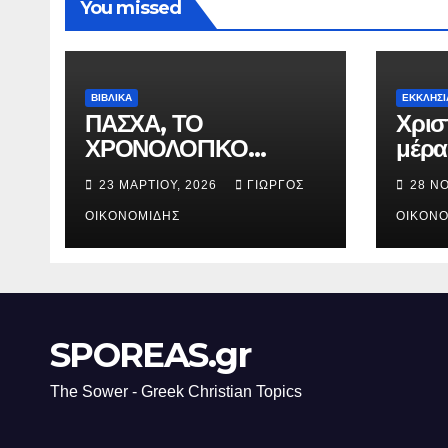
You missed
ΒΙΒΛΙΚΑ
ΕΚΚΛΗΣΙ
ΠΑΣΧΑ, ΤΟ
Χρισ
ΧΡΟΝΟΛΟΓΙΚΟ
μέρα
ΔΙΑΓΡΑΜΜΑ ΤΗΣ
γενν
23 ΜΑΡΤΊΟΥ, 2026
ΓΙΏΡΓΟΣ
28 Ν
ΣΤΑΥΡΩΣΕΩΣ.
Χριστ
ΟΙΚΟΝΟΜΊΔΗΣ
ΟΙΚΟΝΟ
SPOREAS.gr
The Sower - Greek Christian Topics